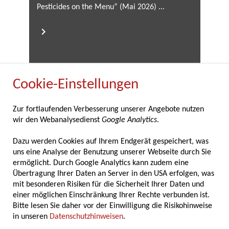
Pesticides on the Menu” (Mai 2026) ...
Cookie-Einstellungen
12.05.2026
Zur fortlaufenden Verbesserung unserer Angebote nutzen
wir den Webanalysedienst
Google Analytics
.
Fachverband der Gewürzindustrie feiert
80-jähriges Bestehen
Dazu werden Cookies auf Ihrem Endgerät gespeichert, was
uns eine Analyse der Benutzung unserer Webseite durch Sie
ermöglicht. Durch Google Analytics kann zudem eine
Der Fachverband der Gewürzindustrie feierte
Übertragung Ihrer Daten an Server in den USA erfolgen, was
im Rahmen seiner diesjährigen
mit besonderen Risiken für die Sicherheit Ihrer Daten und
Mitgliederversammlung am 7. und 8. Mai
einer möglichen Einschränkung Ihrer Rechte verbunden ist.
2025 in Marburg zugleich ein besonderes
Bitte lesen Sie daher vor der Einwilligung die Risikohinweise
Jubiläum: Seit nunmehr 80 Jahren vertritt der
in unseren
Datenschutzhinweisen
.
Verband die Interessen der deutschen