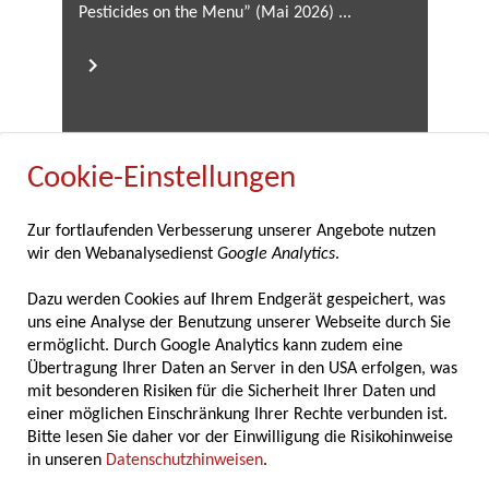
Pesticides on the Menu” (Mai 2026) ...
Cookie-Einstellungen
12.05.2026
Zur fortlaufenden Verbesserung unserer Angebote nutzen
wir den Webanalysedienst
Google Analytics
.
Fachverband der Gewürzindustrie feiert
80-jähriges Bestehen
Dazu werden Cookies auf Ihrem Endgerät gespeichert, was
uns eine Analyse der Benutzung unserer Webseite durch Sie
ermöglicht. Durch Google Analytics kann zudem eine
Der Fachverband der Gewürzindustrie feierte
Übertragung Ihrer Daten an Server in den USA erfolgen, was
im Rahmen seiner diesjährigen
mit besonderen Risiken für die Sicherheit Ihrer Daten und
Mitgliederversammlung am 7. und 8. Mai
einer möglichen Einschränkung Ihrer Rechte verbunden ist.
2025 in Marburg zugleich ein besonderes
Bitte lesen Sie daher vor der Einwilligung die Risikohinweise
Jubiläum: Seit nunmehr 80 Jahren vertritt der
in unseren
Datenschutzhinweisen
.
Verband die Interessen der deutschen