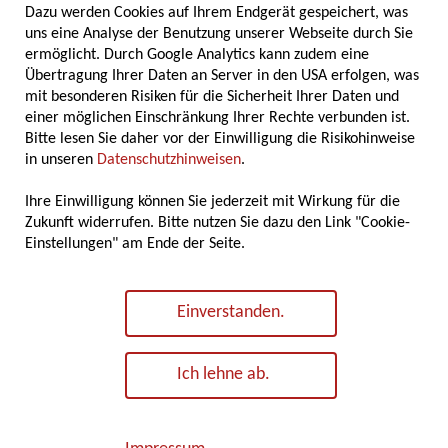
80-jähriges Bestehen
Dazu werden Cookies auf Ihrem Endgerät gespeichert, was
uns eine Analyse der Benutzung unserer Webseite durch Sie
ermöglicht. Durch Google Analytics kann zudem eine
Der Fachverband der Gewürzindustrie feierte
Übertragung Ihrer Daten an Server in den USA erfolgen, was
im Rahmen seiner diesjährigen
mit besonderen Risiken für die Sicherheit Ihrer Daten und
Mitgliederversammlung am 7. und 8. Mai
einer möglichen Einschränkung Ihrer Rechte verbunden ist.
2025 in Marburg zugleich ein besonderes
Bitte lesen Sie daher vor der Einwilligung die Risikohinweise
Jubiläum: Seit nunmehr 80 Jahren vertritt der
in unseren
Datenschutzhinweisen
.
Verband die Interessen der deutschen
Gewürzindustrie...
Ihre Einwilligung können Sie jederzeit mit Wirkung für die
Zukunft widerrufen. Bitte nutzen Sie dazu den Link "Cookie-
Einstellungen" am Ende der Seite.
Einverstanden.
Ich lehne ab.
© 2026 Fachverband der Gewürzindustrie e.V.
Impressum
Kontakt
Datenschutz