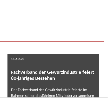
12.05.2026
Fachverband der Gewürzindustrie feiert
80-jähriges Bestehen
Der Fachverband der Gewürzindustrie feierte im
Rahmen seiner diesjährigen Mitgliederversammlung
am 7. und 8. Mai 2025 in Marburg zugleich ein
besonderes Jubiläum: Seit nunmehr 80 Jahren vertritt