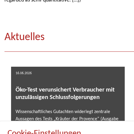
regarded as semi-quantitative. […])
Aktuelles
16.06.2026
Öko-Test verunsichert Verbraucher mit
unzulässigen Schlussfolgerungen
Wissenschaftliches Gutachten widerlegt zentrale
Aussagen des Tests „Kräuter der Provence“ (Ausgabe
02/2026) .....
Cookie-Einstellungen