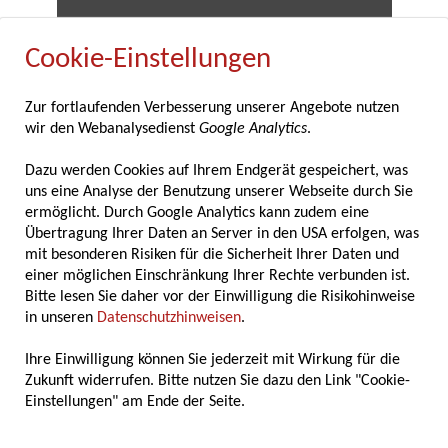
Cookie-Einstellungen
12.05.2026
Zur fortlaufenden Verbesserung unserer Angebote nutzen
wir den Webanalysedienst
Google Analytics
.
Fachverband der Gewürzindustrie feiert
80-jähriges Bestehen
Dazu werden Cookies auf Ihrem Endgerät gespeichert, was
uns eine Analyse der Benutzung unserer Webseite durch Sie
ermöglicht. Durch Google Analytics kann zudem eine
Der Fachverband der Gewürzindustrie feierte
Übertragung Ihrer Daten an Server in den USA erfolgen, was
im Rahmen seiner diesjährigen
mit besonderen Risiken für die Sicherheit Ihrer Daten und
Mitgliederversammlung am 7. und 8. Mai
einer möglichen Einschränkung Ihrer Rechte verbunden ist.
2025 in Marburg zugleich ein besonderes
Bitte lesen Sie daher vor der Einwilligung die Risikohinweise
Jubiläum: Seit nunmehr 80 Jahren vertritt der
in unseren
Datenschutzhinweisen
.
Verband die Interessen der deutschen
Gewürzindustrie...
Ihre Einwilligung können Sie jederzeit mit Wirkung für die
Zukunft widerrufen. Bitte nutzen Sie dazu den Link "Cookie-
Einstellungen" am Ende der Seite.