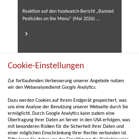
Reaktion auf den foodwatch-Bericht „Banned
Pesticides on the Menu” (Mai 2026) ...
Cookie-Einstellungen
12.05.2026
Zur fortlaufenden Verbesserung unserer Angebote nutzen
wir den Webanalysedienst
Google Analytics
.
Fachverband der Gewürzindustrie feiert
80-jähriges Bestehen
Dazu werden Cookies auf Ihrem Endgerät gespeichert, was
uns eine Analyse der Benutzung unserer Webseite durch Sie
ermöglicht. Durch Google Analytics kann zudem eine
Der Fachverband der Gewürzindustrie feierte
Übertragung Ihrer Daten an Server in den USA erfolgen, was
im Rahmen seiner diesjährigen
mit besonderen Risiken für die Sicherheit Ihrer Daten und
Mitgliederversammlung am 7. und 8. Mai
einer möglichen Einschränkung Ihrer Rechte verbunden ist.
2025 in Marburg zugleich ein besonderes