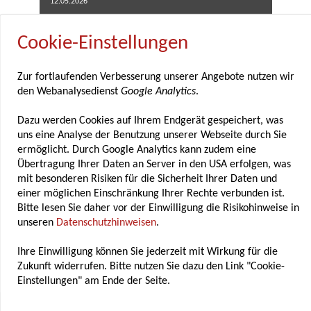
12.05.2026
Fachverband der Gewürzindustrie feiert
Cookie-Einstellungen
80-jähriges Bestehen
Zur fortlaufenden Verbesserung unserer Angebote nutzen wir
Der Fachverband der Gewürzindustrie feierte
den Webanalysedienst
Google Analytics
.
im Rahmen seiner diesjährigen
Mitgliederversammlung am 7. und 8. Mai
Dazu werden Cookies auf Ihrem Endgerät gespeichert, was
uns eine Analyse der Benutzung unserer Webseite durch Sie
2025 in Marburg zugleich ein besonderes
ermöglicht. Durch Google Analytics kann zudem eine
Jubiläum: Seit nunmehr 80 Jahren vertritt der
Übertragung Ihrer Daten an Server in den USA erfolgen, was
Verband die Interessen der deutschen
mit besonderen Risiken für die Sicherheit Ihrer Daten und
Gewürzindustrie...
einer möglichen Einschränkung Ihrer Rechte verbunden ist.
Bitte lesen Sie daher vor der Einwilligung die Risikohinweise in
unseren
Datenschutzhinweisen
.
Ihre Einwilligung können Sie jederzeit mit Wirkung für die
Zukunft widerrufen. Bitte nutzen Sie dazu den Link "Cookie-
Einstellungen" am Ende der Seite.