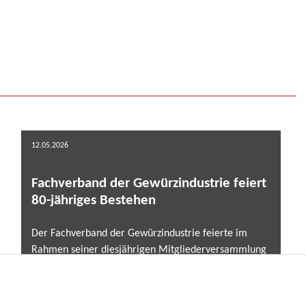
12.05.2026
Fachverband der Gewürzindustrie feiert
80-jähriges Bestehen
Der Fachverband der Gewürzindustrie feierte im
Rahmen seiner diesjährigen Mitgliederversammlung
am 7. und 8. Mai 2025 in Marburg zugleich ein
besonderes Jubiläum: Seit nunmehr 80 Jahren vertritt
der Verband die Interessen der deutschen