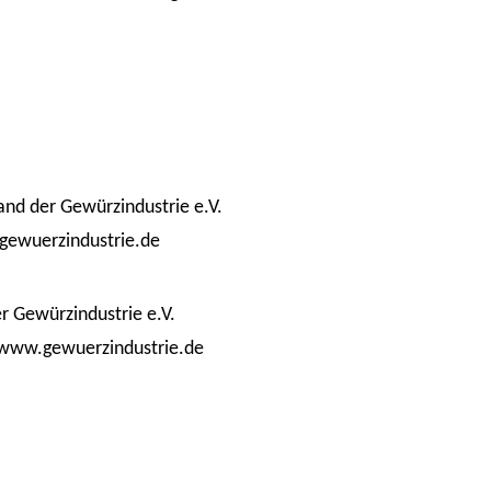
erin Öffentlichkeitsarbeit ׀ Fachverband der Gewürzindustrie e.V.
ebuero.de ׀ Tel. 0228/216 162 ׀ www.gewuerzindustrie.de
führerin ׀ Fachverband der Gewürzindustrie e.V.
ter-gierlich@verbaendebuero.de ׀ Tel. 0228/216 162 ׀ www.gewuerzindustrie.de